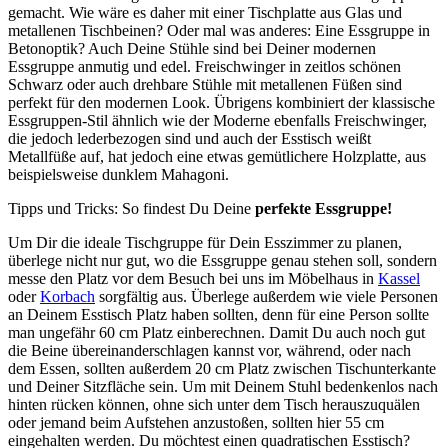
gemacht. Wie wäre es daher mit einer Tischplatte aus Glas und
metallenen Tischbeinen? Oder mal was anderes: Eine Essgruppe in
Betonoptik? Auch Deine Stühle sind bei Deiner modernen
Essgruppe anmutig und edel. Freischwinger in zeitlos schönen
Schwarz oder auch drehbare Stühle mit metallenen Füßen sind
perfekt für den modernen Look. Übrigens kombiniert der klassische
Essgruppen-Stil ähnlich wie der Moderne ebenfalls Freischwinger,
die jedoch lederbezogen sind und auch der Esstisch weißt
Metallfüße auf, hat jedoch eine etwas gemütlichere Holzplatte, aus
beispielsweise dunklem Mahagoni.
Tipps und Tricks: So findest Du Deine
perfekte Essgruppe!
Um Dir die ideale Tischgruppe für Dein Esszimmer zu planen,
überlege nicht nur gut, wo die Essgruppe genau stehen soll, sondern
messe den Platz vor dem Besuch bei uns im Möbelhaus in
Kassel
oder
Korbach
sorgfältig aus. Überlege außerdem wie viele Personen
an Deinem Esstisch Platz haben sollten, denn für eine Person sollte
man ungefähr 60 cm Platz einberechnen. Damit Du auch noch gut
die Beine übereinanderschlagen kannst vor, während, oder nach
dem Essen, sollten außerdem 20 cm Platz zwischen Tischunterkante
und Deiner Sitzfläche sein. Um mit Deinem Stuhl bedenkenlos nach
hinten rücken können, ohne sich unter dem Tisch herauszuquälen
oder jemand beim Aufstehen anzustoßen, sollten hier 55 cm
eingehalten werden. Du möchtest einen quadratischen Esstisch?