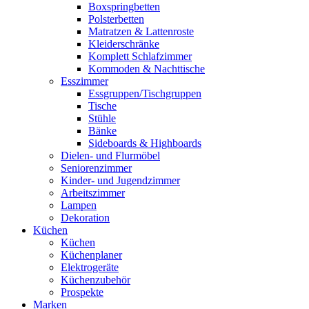
Boxspringbetten
Polsterbetten
Matratzen & Lattenroste
Kleiderschränke
Komplett Schlafzimmer
Kommoden & Nachttische
Esszimmer
Essgruppen/Tischgruppen
Tische
Stühle
Bänke
Sideboards & Highboards
Dielen- und Flurmöbel
Seniorenzimmer
Kinder- und Jugendzimmer
Arbeitszimmer
Lampen
Dekoration
Küchen
Küchen
Küchenplaner
Elektrogeräte
Küchenzubehör
Prospekte
Marken