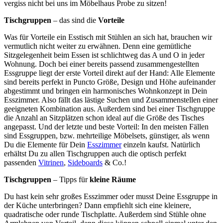
vergiss nicht bei uns im Möbelhaus Probe zu sitzen!
Tischgruppen
– das sind die
Vorteile
Was für Vorteile ein Esstisch mit Stühlen an sich hat, brauchen wir
vermutlich nicht weiter zu erwähnen. Denn eine gemütliche
Sitzgelegenheit beim Essen ist schlichtweg das A und O in jeder
Wohnung. Doch bei einer bereits passend zusammengestellten
Essgruppe liegt der erste Vorteil direkt auf der Hand: Alle Elemente
sind bereits perfekt in Puncto Größe, Design und Höhe aufeinander
abgestimmt und bringen ein harmonisches Wohnkonzept in Dein
Esszimmer. Also fällt das lästige Suchen und Zusammenstellen einer
geeigneten Kombination aus. Außerdem sind bei einer Tischgruppe
die Anzahl an Sitzplätzen schon ideal auf die Größe des Tisches
angepasst. Und der letzte und beste Vorteil: In den meisten Fällen
sind Essgruppen, bzw. mehrteilige Möbelsets, günstiger, als wenn
Du die Elemente für Dein
Esszimmer
einzeln kaufst. Natürlich
erhältst Du zu allen Tischgruppen auch die optisch perfekt
passenden
Vitrinen
,
Sideboards
& Co.!
Tischgruppen
– Tipps für
kleine Räume
Du hast kein sehr großes Esszimmer oder musst Deine Essgruppe in
der Küche unterbringen? Dann empfiehlt sich eine kleinere,
quadratische oder runde Tischplatte. Außerdem sind Stühle ohne