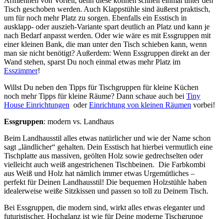
Armlehnen von Vorteil, denn diese können schnell einmal unter den
Tisch geschoben werden. Auch Klappstühle sind äußerst praktisch,
um für noch mehr Platz zu sorgen. Ebenfalls ein Esstisch in
ausklapp- oder auszieh-Variante spart deutlich an Platz und kann je
nach Bedarf anpasst werden. Oder wie wäre es mit Essgruppen mit
einer kleinen Bank, die man unter den Tisch schieben kann, wenn
man sie nicht benötigt? Außerdem: Wenn Essgruppen direkt an der
Wand stehen, sparst Du noch einmal etwas mehr Platz im
Esszimmer
!
Willst Du neben den Tipps für Tischgruppen für kleine Küchen
noch mehr Tipps für kleine Räume? Dann schaue auch bei
Tiny
House Einrichtungen
oder
Einrichtung von kleinen Räumen
vorbei!
Essgruppen
: modern vs. Landhaus
Beim Landhausstil alles etwas natürlicher und wie der Name schon
sagt „ländlicher“ gehalten. Dein Esstisch hat hierbei vermutlich eine
Tischplatte aus massiven, geölten Holz sowie gedrechselten oder
vielleicht auch weiß angestrichenen Tischbeinen. Die Farbkombi
aus Weiß und Holz hat nämlich immer etwas Urgemütliches –
perfekt für Deinen Landhausstil! Die bequemen Holzstühle haben
idealerweise weiße Sitzkissen und passen so toll zu Deinem Tisch.
Bei Essgruppen, die modern sind, wirkt alles etwas eleganter und
futuristischer. Hochglanz ist wie für Deine moderne Tischgruppe