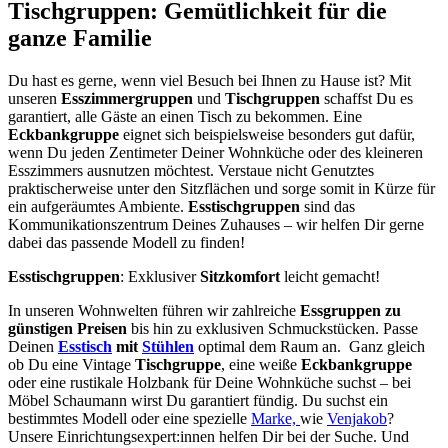
Tischgruppen:
Gemütlichkeit für die
ganze Familie
Du hast es gerne, wenn viel Besuch bei Ihnen zu Hause ist? Mit
unseren
Esszimmergruppen
und
Tischgruppen
schaffst Du es
garantiert, alle Gäste an einen Tisch zu bekommen. Eine
Eckbankgruppe
eignet sich beispielsweise besonders gut dafür,
wenn Du jeden Zentimeter Deiner Wohnküche oder des kleineren
Esszimmers ausnutzen möchtest. Verstaue nicht Genutztes
praktischerweise unter den Sitzflächen und sorge somit in Kürze für
ein aufgeräumtes Ambiente.
Esstischgruppen
sind das
Kommunikationszentrum Deines Zuhauses – wir helfen Dir gerne
dabei das passende Modell zu finden!
Esstischgruppen
: Exklusiver
Sitzkomfort
leicht gemacht!
In unseren Wohnwelten führen wir zahlreiche
Essgruppen zu
günstigen Preisen
bis hin zu exklusiven Schmuckstücken. Passe
Deinen
Esstisch
mit
Stühlen
optimal dem Raum an. Ganz gleich
ob Du eine Vintage
Tischgruppe
, eine weiße
Eckbankgruppe
oder eine rustikale Holzbank für Deine Wohnküche suchst – bei
Möbel Schaumann wirst Du garantiert fündig. Du suchst ein
bestimmtes Modell oder eine spezielle
Marke,
wie
Venjakob
?
Unsere Einrichtungsexpert:innen helfen Dir bei der Suche. Und