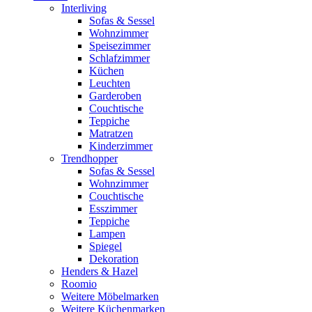
Interliving
Sofas & Sessel
Wohnzimmer
Speisezimmer
Schlafzimmer
Küchen
Leuchten
Garderoben
Couchtische
Teppiche
Matratzen
Kinderzimmer
Trendhopper
Sofas & Sessel
Wohnzimmer
Couchtische
Esszimmer
Teppiche
Lampen
Spiegel
Dekoration
Henders & Hazel
Roomio
Weitere Möbelmarken
Weitere Küchenmarken